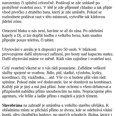
narozeniny či splnění celoročně. Podávají se zde snídaně po
prohýřené svatební noci. V létě je zde příjemně chladno a tak přijde
vhod pivečko z druhého baru, který je zde umístěn. Pokud se
rozhodnete podávat raut v této místnosti, vytvoříte tak klidovou
jídelní zónu.
Omezení hluku u nás není, bavíme se až do rána. Po odehrání
kapely a Dj. si lze dopřát hudbu z velkého boxu, kam snadno
připojíte pouze telefon, či tablet.
Ubytování v areálu je k dispozici pro 50 osob. V blízkosti
provozujeme další ubytovací zařízení, pro hosty nad kapacitu statku.
Další ubytování máme ve městě. Rádi vám zajistíme i svatební taxi.
Celý svatební víkend se o vás rádi postaráme. Zařídíme veškeré
služby spojené se svatbou. Jídlo, pití, sladké, výzdobu, kytky,
koordinaci, Dj, vizážistku,…atd. Vše co si budete přát vám rádi
splníme. Pokud máte své dodavatele, lze se domluvit na kombinaci.
Každý pár je jiný a má jiná přání. Jsme ochotni o všem debatovat a
přizpůsobit nabídku přímo snoubencům na míru. Nepracujeme přes
agenturu, vše řešíte a ladíte přímo s majiteli a jejich týmem.
Slavobrána
na zahradě je umístěna u velkého starého ořešáku. K
obřadnímu místu se přichází přímo ze dvora, kde se odehrává vítání
hostů, přes chodbičku budovy, po starých schodech. Brána, lavice i