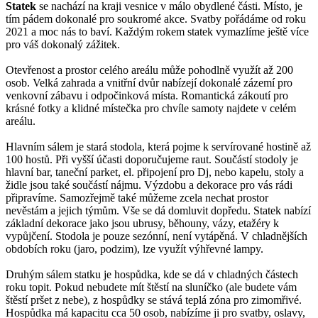
Statek
se nachází na kraji vesnice v málo obydlené části. Místo, je
tím pádem dokonalé pro soukromé akce. Svatby pořádáme od roku
2021 a moc nás to baví. Každým rokem statek vymazlíme ještě více
pro váš dokonalý zážitek.
Otevřenost a prostor celého areálu může pohodlně využít až 200
osob. Velká zahrada a vnitřní dvůr nabízejí dokonalé zázemí pro
venkovní zábavu i odpočinková místa. Romantická zákoutí pro
krásné fotky a klidné místečka pro chvíle samoty najdete v celém
areálu.
Hlavním sálem je stará stodola, která pojme k servírované hostině až
100 hostů. Při vyšší účasti doporučujeme raut. Součástí stodoly je
hlavní bar, taneční parket, el. připojení pro Dj, nebo kapelu, stoly a
židle jsou také součástí nájmu. Výzdobu a dekorace pro vás rádi
připravíme. Samozřejmě také můžeme zcela nechat prostor
nevěstám a jejich týmům. Vše se dá domluvit dopředu. Statek nabízí
základní dekorace jako jsou ubrusy, běhouny, vázy, etažéry k
vypůjčení. Stodola je pouze sezónní, není vytápěná. V chladnějších
obdobích roku (jaro, podzim), lze využít výhřevné lampy.
Druhým sálem statku je hospůdka, kde se dá v chladných částech
roku topit. Pokud nebudete mít štěstí na sluníčko (ale budete vám
štěstí pršet z nebe), z hospůdky se stává teplá zóna pro zimomřivé.
Hospůdka má kapacitu cca 50 osob, nabízíme ji pro svatby, oslavy,