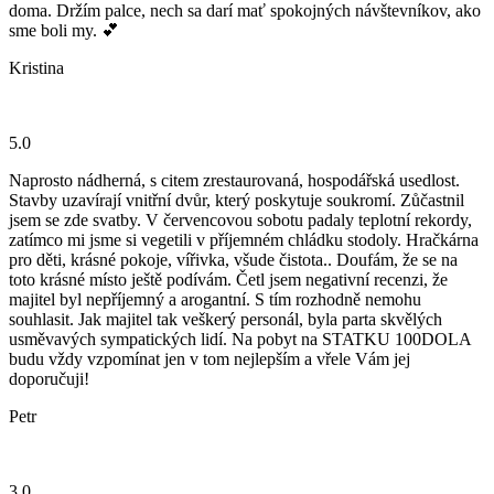
doma. Držím palce, nech sa darí mať spokojných návštevníkov, ako
sme boli my. 💕
Kristina
5.0
Naprosto nádherná, s citem zrestaurovaná, hospodářská usedlost.
Stavby uzavírají vnitřní dvůr, který poskytuje soukromí. Zůčastnil
jsem se zde svatby. V červencovou sobotu padaly teplotní rekordy,
zatímco mi jsme si vegetili v příjemném chládku stodoly. Hračkárna
pro děti, krásné pokoje, vířivka, všude čistota.. Doufám, že se na
toto krásné místo ještě podívám. Četl jsem negativní recenzi, že
majitel byl nepříjemný a arogantní. S tím rozhodně nemohu
souhlasit. Jak majitel tak veškerý personál, byla parta skvělých
usměvavých sympatických lidí. Na pobyt na STATKU 100DOLA
budu vždy vzpomínat jen v tom nejlepším a vřele Vám jej
doporučuji!
Petr
3.0