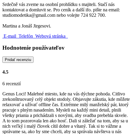
Srdečně vás zveme na osobní prohlídku s majiteli. Stačí nás
kontaktovat a domluvit se. Pro ceník a další ifo. pište na email:
studiomodetika@gmail.com nebo volejte 724 922 700.
Martina a Jonáš Jirgesovi.
E-mail
Telefón
Webová stránka
Hodnotenie používateľov
Pridať recenziu
4.5
6 recenzií
Genus Loci! Malebné miesto, kde na vás dýchne pohoda. Citlivo
zrekonštruovaný celý objekt stodoly. Objavujte zákutia, kde môžete
relaxovať a užívať offline čas. Extrémne milý manželský pár, ktorý
pracuje s plným nasadením. Mysleli na každý mini detail, plnili
všetky priania a prichádzali s novými, aby svadba prebehla skvele.
A to som pozorovala len ako hosť. Dali si záležať na tom, aby sa u
nich veľký i malý človek cítil dobre a vítaný. Tak si to vážme a
správame sa, ako by sme chceli, aby sa správala návšteva u nás