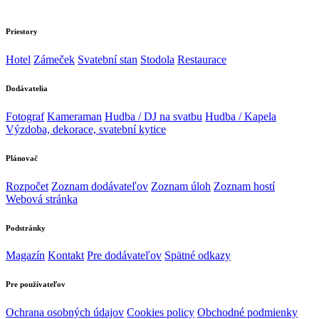
Priestory
Hotel
Zámeček
Svatební stan
Stodola
Restaurace
Dodávatelia
Fotograf
Kameraman
Hudba / DJ na svatbu
Hudba / Kapela
Výzdoba, dekorace, svatební kytice
Plánovač
Rozpočet
Zoznam dodávateľov
Zoznam úloh
Zoznam hostí
Webová stránka
Podstránky
Magazín
Kontakt
Pre dodávateľov
Spätné odkazy
Pre používateľov
Ochrana osobných údajov
Cookies policy
Obchodné podmienky