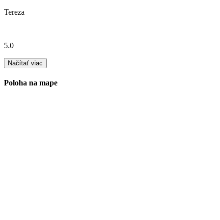
Tereza
5.0
Načítať viac
Poloha na mape