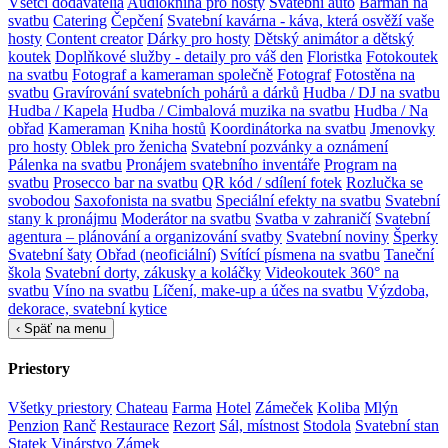
Všetci dodávatelia
Audiokniha pro hosty
Svatební auto
Barman na
svatbu
Catering
Čepčení
Svatební kavárna - káva, která osvěží vaše
hosty
Content creator
Dárky pro hosty
Dětský animátor a dětský
koutek
Doplňkové služby - detaily pro váš den
Floristka
Fotokoutek
na svatbu
Fotograf a kameraman společně
Fotograf
Fotostěna na
svatbu
Gravírování svatebních pohárů a dárků
Hudba / DJ na svatbu
Hudba / Kapela
Hudba / Cimbalová muzika na svatbu
Hudba / Na
obřad
Kameraman
Kniha hostů
Koordinátorka na svatbu
Jmenovky
pro hosty
Oblek pro ženicha
Svatební pozvánky a oznámení
Pálenka na svatbu
Pronájem svatebního inventáře
Program na
svatbu
Prosecco bar na svatbu
QR kód / sdílení fotek
Rozlučka se
svobodou
Saxofonista na svatbu
Speciální efekty na svatbu
Svatební
stany k pronájmu
Moderátor na svatbu
Svatba v zahraničí
Svatební
agentura – plánování a organizování svatby
Svatební noviny
Šperky
Svatební šaty
Obřad (neoficiální)
Svítící písmena na svatbu
Taneční
škola
Svatební dorty, zákusky a koláčky
Videokoutek 360° na
svatbu
Víno na svatbu
Líčení, make-up a účes na svatbu
Výzdoba,
dekorace, svatební kytice
‹
Späť na menu
Priestory
Všetky priestory
Chateau
Farma
Hotel
Zámeček
Koliba
Mlýn
Penzion
Ranč
Restaurace
Rezort
Sál, místnost
Stodola
Svatební stan
Statek
Vinárstvo
Zámek