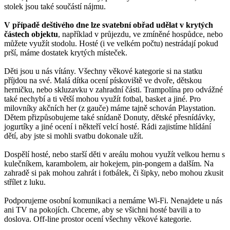
stolek jsou také součástí nájmu.
V případě deštivého dne lze svatební obřad udělat v krytých
částech objektu
, například v průjezdu, ve zmíněné hospůdce, nebo
můžete využít stodolu. Hosté (i ve velkém počtu) nestrádají pokud
prší, máme dostatek krytých místeček.
Děti jsou u nás vítány. Všechny věkové kategorie si na statku
příjdou na své. Malá dítka ocení pískoviště ve dvoře, dětskou
herničku, nebo skluzavku v zahradní části. Trampolína pro odvážné
také nechybí a ti větší mohou využít fotbal, basket a jiné. Pro
milovníky akčních her (z gauče) máme tajně schován Playstation.
Dětem přizpůsobujeme také snídaně Donuty, dětské přesnídávky,
jogurtíky a jiné ocení i někteří velcí hosté. Rádi zajistíme hlídání
dětí, aby jste si mohli svatbu dokonale užít.
Dospělí hosté, nebo starší děti v areálu mohou využít velkou hernu s
kulečníkem, karambolem, air hokejem, pin-pongem a dalším. Na
zahradě si pak mohou zahrát i fotbálek, či šipky, nebo mohou zkusit
střílet z luku.
Podporujeme osobní komunikaci a nemáme Wi-Fi. Nenajdete u nás
ani TV na pokojích. Chceme, aby se všichni hosté bavili a to
doslova. Off-line prostor ocení všechny věkové kategorie.