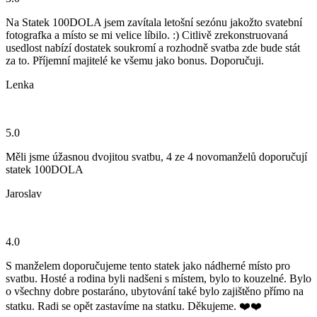
Na Statek 100DOLA jsem zavítala letošní sezónu jakožto svatební
fotografka a místo se mi velice líbilo. :) Citlivě zrekonstruovaná
usedlost nabízí dostatek soukromí a rozhodně svatba zde bude stát
za to. Příjemní majitelé ke všemu jako bonus. Doporučuji.
Lenka
5.0
Měli jsme úžasnou dvojitou svatbu, 4 ze 4 novomanželů doporučují
statek 100DOLA
Jaroslav
4.0
S manželem doporučujeme tento statek jako nádherné místo pro
svatbu. Hosté a rodina byli nadšeni s místem, bylo to kouzelné. Bylo
o všechny dobre postaráno, ubytování také bylo zajištěno přímo na
statku. Radi se opět zastavíme na statku. Děkujeme. ❤️❤️