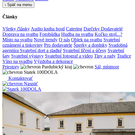
‹
Späť na menu
Články
Všetky články
Audio kniha hostí
Catering
Darčeky
Dodavatelé
Doprava na svatbu
Fotobúdka
Hudba na svatbu
Koľko stojí...?
Místo na svatbu
Nové trendy
O nás
Oblek na svatbu
Svatební
oznámení a tiskoviny
Pro dodavatele
Šperky a doplnky
Svadobná
agentúra
Svatební dort a sladké
Svatební líčení a účesy
Svatební
šaty
Svatební výstavy
Svatební fotograf a video
Tipy a rady
Tradice
Víno na svadbu
Výzdoba a dekorace
Priestory
Pardubický kraj
Sál, místnost
Statek 100DOLA
Kontaktovať
Naspäť