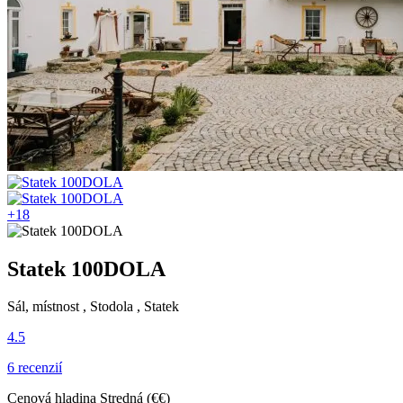
+18
Statek 100DOLA
Sál, místnost , Stodola , Statek
4.5
6 recenzií
Cenová hladina
Stredná (€€)