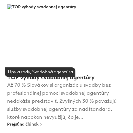
Miesto na svadbu
Nové trendy
O nás
Oblek na svadbu
Pre dodávateľov
Šperky a doplnky
Svadobná agentúra
Svadobná torta a sladké
Svadobný fotograf a video
Tipy a rady, Svadobná agentúra
Svadobné líčenie a účesy
Oznámenia a tlačoviny
TOP výhody svadobnej agentúry
Až 70 % Slovákov si organizáciu svadby bez
Svadobné šaty
Svadobné výstavy
Tipy a rady
profesionálnej pomoci svadobnej agentúry
nedokáže predstaviť. Zvyšných 30 % považujú
Tradície
Víno na svadbu
Výzdoba a dekorácie
služby svadobnej agentúry za nadštandard,
ktoré napokon nevyužijú, čo je...
Prejsť na článok