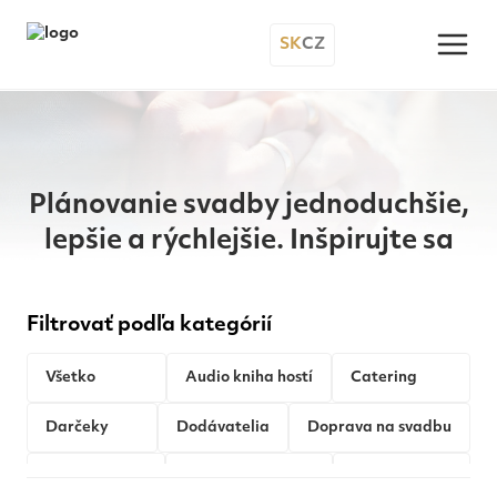
SK
CZ
Plánovanie svadby jednoduchšie,
lepšie a rýchlejšie. Inšpirujte sa
Filtrovať podľa kategórií
Všetko
Audio kniha hostí
Catering
Darčeky
Dodávatelia
Doprava na svadbu
Fotobúdka
Hudba na svadbu
Koľko stojí...?