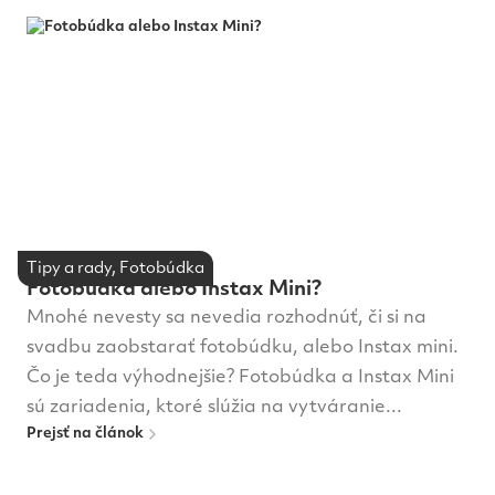
Miesto na svadbu
Nové trendy
O nás
Oblek na svadbu
Pre dodávateľov
Šperky a doplnky
Svadobná agentúra
Svadobná torta a sladké
Svadobný fotograf a video
Tipy a rady, Fotobúdka
Svadobné líčenie a účesy
Oznámenia a tlačoviny
Fotobúdka alebo Instax Mini?
Mnohé nevesty sa nevedia rozhodnúť, či si na
Svadobné šaty
Svadobné výstavy
Tipy a rady
svadbu zaobstarať fotobúdku, alebo Instax mini.
Čo je teda výhodnejšie? Fotobúdka a Instax Mini
Tradície
Víno na svadbu
Výzdoba a dekorácie
sú zariadenia, ktoré slúžia na vytváranie...
Prejsť na článok