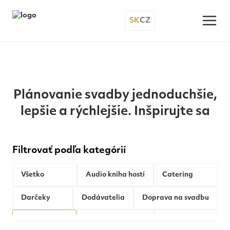
SK
CZ
Plánovanie svadby jednoduchšie,
lepšie a rýchlejšie. Inšpirujte sa
Filtrovať podľa kategórií
Všetko
Audio kniha hostí
Catering
Darčeky
Dodávatelia
Doprava na svadbu
Fotobúdka
Hudba na svadbu
Koľko stojí...?