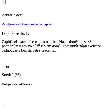
Zobraziť detail
Zapůjčení velkého svatebního nápisu
Doplnkové služby
Zapůjčení svatebního nápisu na míru. Nápis doručíme se vším
potřebným k sestavení až k Vám domů. Poté kurýr nápis i odveze.
Jednoduše a bez starostí s vrácením.
Jičín
Stredná (€€)
Sledujte naše sociálne siete