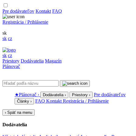
Pre dodávateľov
Kontakt
FAQ
Registrácia / Prihlásenie
sk
sk
cz
sk
cz
Priestory
Dodávatelia
Magazín
Plánovač
★
Plánovač
›
Pre dodávateľov
Dodávatelia
›
Priestory
›
FAQ
Kontakt
Registrácia / Prihlásenie
Články
›
‹
Späť na menu
Dodávatelia