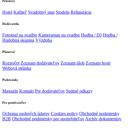
Priestory
Hotel
Kaštieľ
Svadobný stan
Stodola
Reštaurácia
Dodávatelia
Fotograf na svadbu
Kameraman na svadbu
Hudba / DJ
Hudba /
Hudobná skupina
Výzdoba
Plánovač
Rozpočet
Zoznam dodávateľov
Zoznam úloh
Zoznam hostí
Webová stránka
Podstránky
Magazín
Kontakt
Pre dodávateľov
Spätné odkazy
Pre používateľov
Ochrana osobných údajov
Cookies policy
Obchodné podmienky
B2B
Obchodné podmienky pre spotrebiteľov
Archív dokumentov