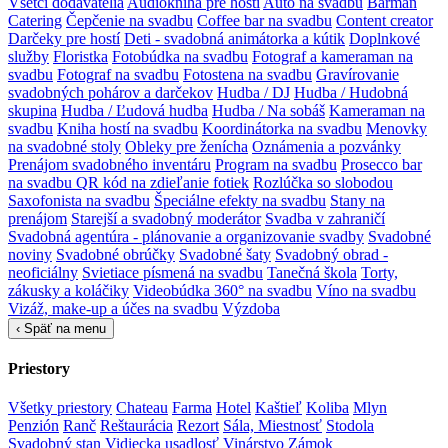
Všetci dodávatelia
Audiokniha pre hostí
Auto na svadbu
Barman
Catering
Čepčenie na svadbu
Coffee bar na svadbu
Content creator
Darčeky pre hostí
Deti - svadobná animátorka a kútik
Doplnkové
služby
Floristka
Fotobúdka na svadbu
Fotograf a kameraman na
svadbu
Fotograf na svadbu
Fotostena na svadbu
Gravírovanie
svadobných pohárov a darčekov
Hudba / DJ
Hudba / Hudobná
skupina
Hudba / Ľudová hudba
Hudba / Na sobáš
Kameraman na
svadbu
Kniha hostí na svadbu
Koordinátorka na svadbu
Menovky
na svadobné stoly
Obleky pre ženícha
Oznámenia a pozvánky
Prenájom svadobného inventáru
Program na svadbu
Prosecco bar
na svadbu
QR kód na zdieľanie fotiek
Rozlúčka so slobodou
Saxofonista na svadbu
Špeciálne efekty na svadbu
Stany na
prenájom
Starejší a svadobný moderátor
Svadba v zahraničí
Svadobná agentúra - plánovanie a organizovanie svadby
Svadobné
noviny
Svadobné obrúčky
Svadobné šaty
Svadobný obrad -
neoficiálny
Svietiace písmená na svadbu
Tanečná škola
Torty,
zákusky a koláčiky
Videobúdka 360° na svadbu
Víno na svadbu
Vizáž, make-up a účes na svadbu
Výzdoba
‹
Späť na menu
Priestory
Všetky priestory
Chateau
Farma
Hotel
Kaštieľ
Koliba
Mlyn
Penzión
Ranč
Reštaurácia
Rezort
Sála, Miestnosť
Stodola
Svadobný stan
Vidiecka usadlosť
Vinárstvo
Zámok