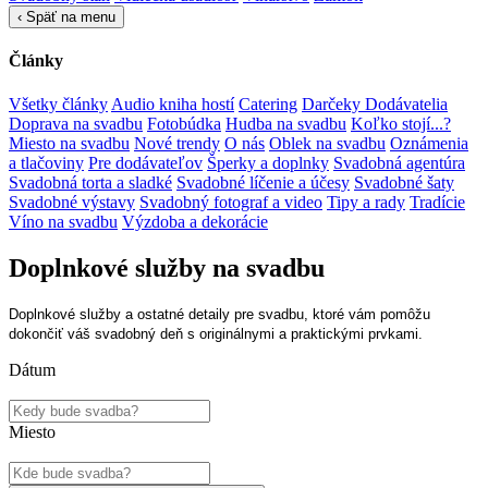
‹
Späť na menu
Články
Všetky články
Audio kniha hostí
Catering
Darčeky
Dodávatelia
Doprava na svadbu
Fotobúdka
Hudba na svadbu
Koľko stojí...?
Miesto na svadbu
Nové trendy
O nás
Oblek na svadbu
Oznámenia
a tlačoviny
Pre dodávateľov
Šperky a doplnky
Svadobná agentúra
Svadobná torta a sladké
Svadobné líčenie a účesy
Svadobné šaty
Svadobné výstavy
Svadobný fotograf a video
Tipy a rady
Tradície
Víno na svadbu
Výzdoba a dekorácie
Doplnkové služby na svadbu
Doplnkové služby a ostatné detaily pre svadbu, ktoré vám pomôžu
dokončiť váš svadobný deň s originálnymi a praktickými prvkami.
Dátum
Miesto