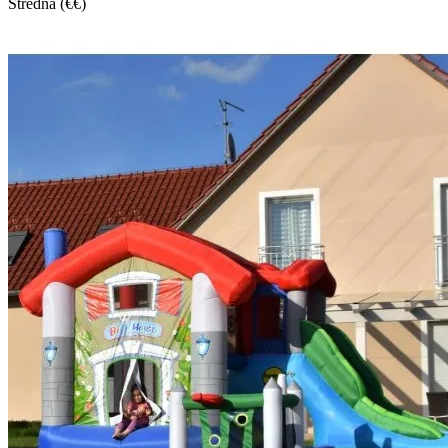
Stredná (€€)