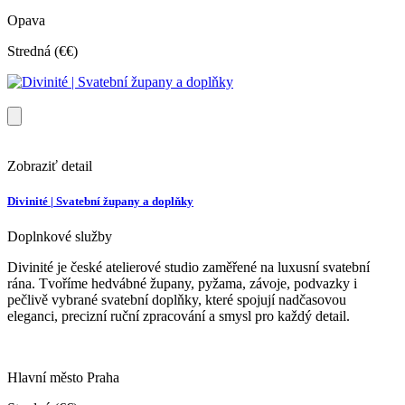
Opava
Stredná (€€)
Zobraziť detail
Divinité | Svatební župany a doplňky
Doplnkové služby
Divinité je české atelierové studio zaměřené na luxusní svatební
rána. Tvoříme hedvábné župany, pyžama, závoje, podvazky i
pečlivě vybrané svatební doplňky, které spojují nadčasovou
eleganci, precizní ruční zpracování a smysl pro každý detail.
Hlavní město Praha