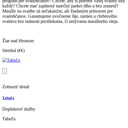
program pre svadobčanov? Chcete, aby si priebeh Vašej svadby užil
každý? Chcete mať zaplnený tanečný parket dlho a bez zranení?
Masáže na svadbe sú nečakaným, ale žiadaným prínosom pre
svadobčanov. Garantujeme uvoľnenie šije, ramien a chrbtového
svalstva bez nutnosti prezliekania, či umývania masážneho oleja.
Žiar nad Hronom
Stredná (€€)
Zobraziť detail
Tabuľa
Doplnkové služby
Tabuľa