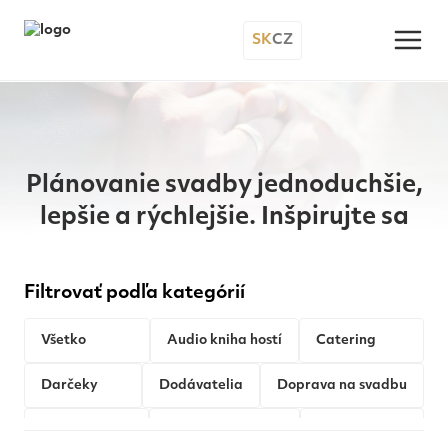
SK
CZ
Plánovanie svadby jednoduchšie,
lepšie a rýchlejšie. Inšpirujte sa
Filtrovať podľa kategórií
Všetko
Audio kniha hostí
Catering
Darčeky
Dodávatelia
Doprava na svadbu
Fotobúdka
Hudba na svadbu
Koľko stojí...?