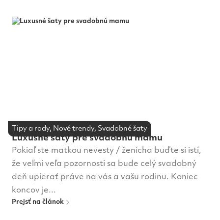
Tipy a rady, Nové trendy, Svadobné šaty
Luxusné šaty pre svadobnú mamu
Pokiaľ ste matkou nevesty / ženícha buďte si istí,
že veľmi veľa pozornosti sa bude celý svadobný
deň upierať práve na vás a vašu rodinu. Koniec
koncov je...
Prejsť na článok