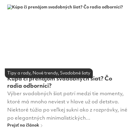
Miesto na svadbu
Nové trendy
O nás
Oblek na svadbu
Pre dodávateľov
Šperky a doplnky
Svadobná agentúra
Svadobná torta a sladké
Svadobný fotograf a video
Tipy a rady, Nové trendy, Svadobné šaty
Svadobné líčenie a účesy
Oznámenia a tlačoviny
Kúpa či prenájom svadobných šiat? Čo
radia odborníci?
Svadobné šaty
Svadobné výstavy
Tipy a rady
Výber svadobných šiat patrí medzi tie momenty,
ktoré má mnoho neviest v hlave už od detstva.
Tradície
Víno na svadbu
Výzdoba a dekorácie
Niektoré túžia po veľkej sukni ako z rozprávky, iné
po elegantných minimalistických...
Prejsť na článok