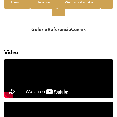
E-mail
Telefón
Webová stránka
Galéria
Referencie
Cenník
Videá