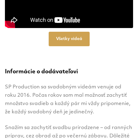
Všetky videá
Informácie o dodávateľovi
SP Production sa svadobným videám venuje od
roku 2016. Počas rokov som mal možnosť zachytiť
množstvo svadieb a každý pár mi vždy pripomenie,
že každý svadobný deň je jedinečný.
Snažím sa zachytiť svadbu prirodzene – od ranných
príprav, cez obrad až po večernú zábavu. Dôležité