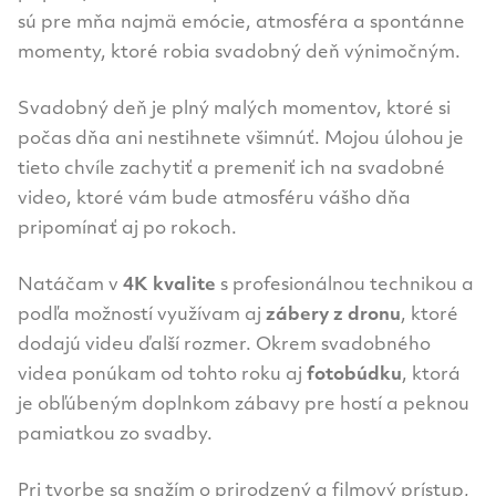
sú pre mňa najmä emócie, atmosféra a spontánne
momenty, ktoré robia svadobný deň výnimočným.
Svadobný deň je plný malých momentov, ktoré si
počas dňa ani nestihnete všimnúť. Mojou úlohou je
tieto chvíle zachytiť a premeniť ich na svadobné
video, ktoré vám bude atmosféru vášho dňa
pripomínať aj po rokoch.
Natáčam v
4K kvalite
s profesionálnou technikou a
podľa možností využívam aj
zábery z dronu
, ktoré
dodajú videu ďalší rozmer. Okrem svadobného
videa ponúkam od tohto roku aj
fotobúdku
, ktorá
je obľúbeným doplnkom zábavy pre hostí a peknou
pamiatkou zo svadby.
Pri tvorbe sa snažím o prirodzený a filmový prístup,