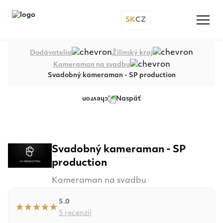
SK
CZ
Dodávatelia
Žilinský kraj
Kameraman na svadbu
Svadobný kameraman - SP production
Naspäť
+11
Svadobný kameraman - SP
production
Kameraman na svadbu
5.0
5 recenzií