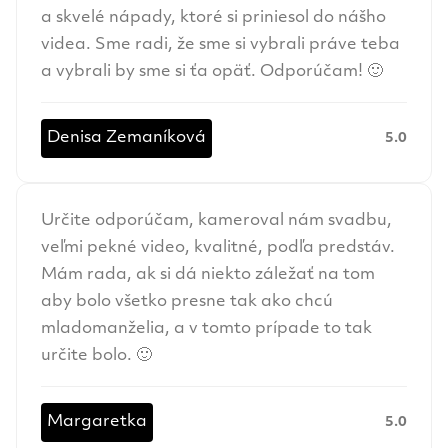
a skvelé nápady, ktoré si priniesol do nášho
videa. Sme radi, že sme si vybrali práve teba
a vybrali by sme si ťa opäť. Odporúčam! 🙂
Denisa Zemaníková
5.0
Určite odporúčam, kameroval nám svadbu,
veľmi pekné video, kvalitné, podľa predstáv.
Mám rada, ak si dá niekto záležať na tom
aby bolo všetko presne tak ako chcú
mladomanželia, a v tomto prípade to tak
určite bolo. 🙂
Margaretka
5.0