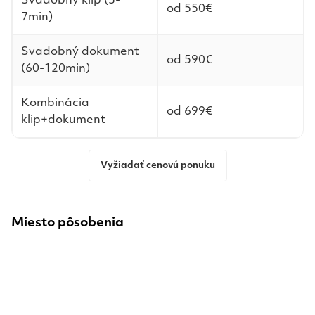
Svadobný klip (3-
od 550€
7min)
Svadobný dokument
od 590€
(60-120min)
Kombinácia
od 699€
klip+dokument
Vyžiadať cenovú ponuku
Miesto pôsobenia