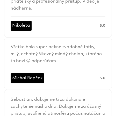
priateľský a profesionálny prístup. Video je
nádherné.
Nikoleta
5.0
Všetko bolo super pekné svadobné fotky,
milý, ochotný,šikovný mladý chalan, ktorého
to baví 😉 odporúčam
Michal Repček
5.0
Sebastián, ďakujeme ti za dokonalé
zachytenie nášho dňa. Ďakujeme za úžasný
prístup, uvoľnenú atmosféru počas natáčania