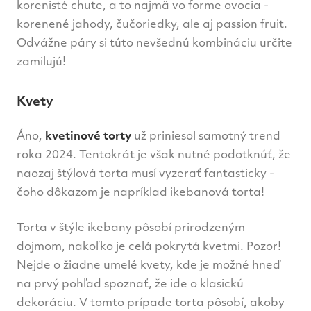
korenisté chute, a to najmä vo forme ovocia -
korenené jahody, čučoriedky, ale aj passion fruit.
Odvážne páry si túto nevšednú kombináciu určite
zamilujú!
Kvety
Áno,
kvetinové torty
už priniesol samotný trend
roka 2024. Tentokrát je však nutné podotknúť, že
naozaj štýlová torta musí vyzerať fantasticky -
čoho dôkazom je napríklad ikebanová torta!
Torta v štýle ikebany pôsobí prirodzeným
dojmom, nakoľko je celá pokrytá kvetmi. Pozor!
Nejde o žiadne umelé kvety, kde je možné hneď
na prvý pohľad spoznať, že ide o klasickú
dekoráciu. V tomto prípade torta pôsobí, akoby