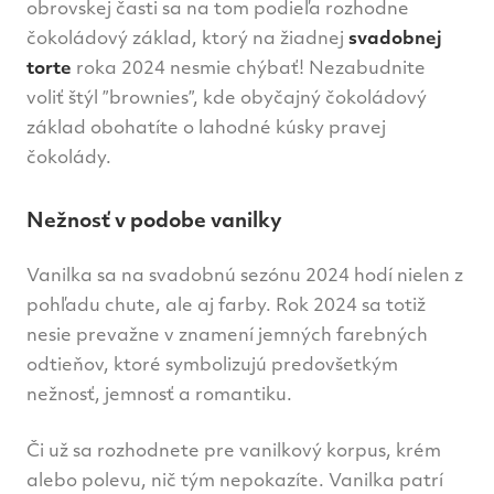
obrovskej časti sa na tom podieľa rozhodne
čokoládový základ, ktorý na žiadnej
svadobnej
torte
roka 2024 nesmie chýbať! Nezabudnite
voliť štýl ”brownies”, kde obyčajný čokoládový
základ obohatíte o lahodné kúsky pravej
čokolády.
Nežnosť v podobe vanilky
Vanilka sa na svadobnú sezónu 2024 hodí nielen z
pohľadu chute, ale aj farby. Rok 2024 sa totiž
nesie prevažne v znamení jemných farebných
odtieňov, ktoré symbolizujú predovšetkým
nežnosť, jemnosť a romantiku.
Či už sa rozhodnete pre vanilkový korpus, krém
alebo polevu, nič tým nepokazíte. Vanilka patrí