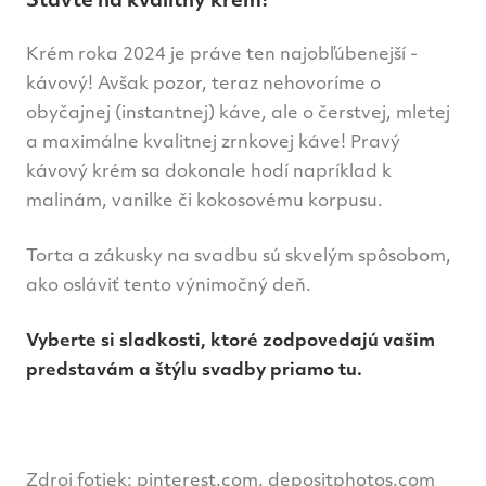
Stavte na kvalitný krém!
Krém roka 2024 je práve ten najobľúbenejší -
kávový! Avšak pozor, teraz nehovoríme o
obyčajnej (instantnej) káve, ale o čerstvej, mletej
a maximálne kvalitnej zrnkovej káve! Pravý
kávový krém sa dokonale hodí napríklad k
malinám, vanilke či kokosovému korpusu.
Torta a zákusky na svadbu sú skvelým spôsobom,
ako osláviť tento výnimočný deň.
Vyberte si sladkosti, ktoré zodpovedajú vašim
predstavám a štýlu svadby priamo tu.
Zdroj fotiek: pinterest.com, depositphotos.com