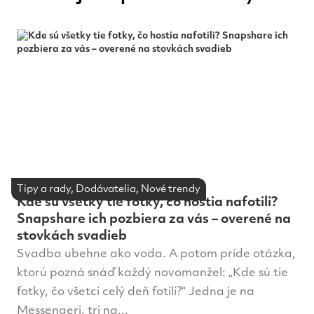
Tipy a rady, Dodávatelia, Nové trendy
Kde sú všetky tie fotky, čo hostia nafotili?
Snapshare ich pozbiera za vás – overené na
stovkách svadieb
Svadba ubehne ako voda. A potom príde otázka,
ktorú pozná snáď každý novomanžel: „Kde sú tie
fotky, čo všetci celý deň fotili?“ Jedna je na
Messengeri, tri na...