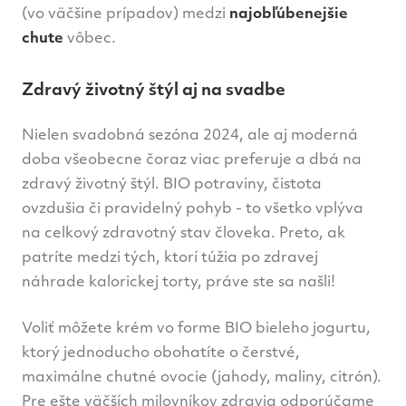
(vo väčšine prípadov) medzi
najobľúbenejšie
chute
vôbec.
Zdravý životný štýl aj na svadbe
Nielen svadobná sezóna 2024, ale aj moderná
doba všeobecne čoraz viac preferuje a dbá na
zdravý životný štýl. BIO potraviny, čistota
ovzdušia či pravidelný pohyb - to všetko vplýva
na celkový zdravotný stav človeka. Preto, ak
patríte medzi tých, ktorí túžia po zdravej
náhrade kalorickej torty, práve ste sa našli!
Voliť môžete krém vo forme BIO bieleho jogurtu,
ktorý jednoducho obohatíte o čerstvé,
maximálne chutné ovocie (jahody, maliny, citrón).
Pre ešte väčších milovníkov zdravia odporúčame