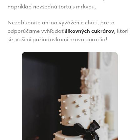
napríklad nevšednú tortu s mrkvou.
Nezabudnite ani na vyváženie chutí, preto
odporúčame vyhľadať
šikovných cukrárov
, ktorí
si s vašimi požiadavkami hravo poradia!