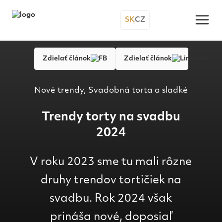
SK
CZ
Zdielať článok
Zdielať článok
Nové trendy, Svadobná torta a sladké
Trendy torty na svadbu
2024
V roku 2023 sme tu mali rôzne
druhy trendov tortičiek na
svadbu. Rok 2024 však
prináša nové, doposiaľ