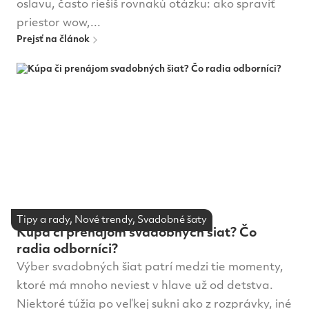
oslavu, často riešiš rovnakú otázku: ako spraviť
priestor wow,...
Prejsť na článok
Tipy a rady, Nové trendy, Svadobné šaty
Kúpa či prenájom svadobných šiat? Čo
radia odborníci?
Výber svadobných šiat patrí medzi tie momenty,
ktoré má mnoho neviest v hlave už od detstva.
Niektoré túžia po veľkej sukni ako z rozprávky, iné