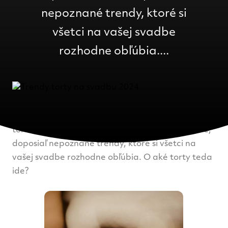
nepoznané trendy, ktoré si
všetci na vašej svadbe
rozhodne obľúbia....
V roku 2023 sme tu mali rôzne druhy trendov
tortičiek na svadbu. Rok 2024 však prináša nové,
doposiaľ nepoznané trendy, ktoré si všetci na
vašej svadbe rozhodne obľúbia. O aké torty teda
ide?