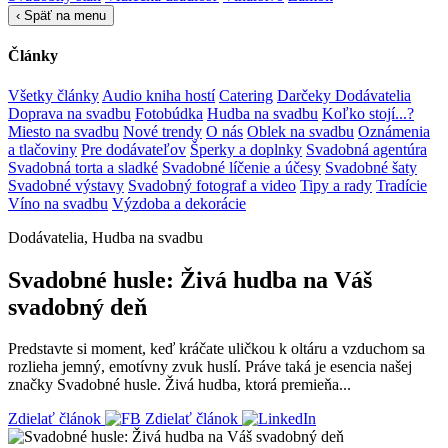
‹
Späť na menu
Články
Všetky články
Audio kniha hostí
Catering
Darčeky
Dodávatelia
Doprava na svadbu
Fotobúdka
Hudba na svadbu
Koľko stojí...?
Miesto na svadbu
Nové trendy
O nás
Oblek na svadbu
Oznámenia
a tlačoviny
Pre dodávateľov
Šperky a doplnky
Svadobná agentúra
Svadobná torta a sladké
Svadobné líčenie a účesy
Svadobné šaty
Svadobné výstavy
Svadobný fotograf a video
Tipy a rady
Tradície
Víno na svadbu
Výzdoba a dekorácie
Dodávatelia, Hudba na svadbu
Svadobné husle: Živá hudba na Váš
svadobný deň
Predstavte si moment, keď kráčate uličkou k oltáru a vzduchom sa
rozlieha jemný, emotívny zvuk huslí. Práve taká je esencia našej
značky Svadobné husle. Živá hudba, ktorá premieňa...
Zdielať článok
Zdielať článok