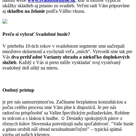
našom webe
www.svadobnehusle.sk
, kde si môžete vypočuť
ukážky skladieb aj priamo zo svadieb. Veľmi radi Vám pripravíme
aj
skladbu na želanie
podľa Vášho vkusu.
Prečo si vybrať Svadobné husle?
V priebehu 10-tich rokov v svadobnom segmente sme načerpali
množstvo skúseností a vychytali veľa „múch“. Vytvorili sme tak pre
Vás
dva prehľadné Varianty obradu a niekoľko doplnkových
služieb
. Každý z Vás si preto môže vyskladať svoj vysnívaný
svadobný deň ušitý na mieru.
Osobný prístup
je pre nás samozrejmosťou. Začíname bezplatnou konzultáciou a
počas celého procesu sme Vám plne k dispozícií. Je pre nás
radosťou prispôsobiť sa Vašim špecifickým požiadavkám. Robíme
to srdcom a s láskou k hudbe.
☺
Desiatky spokojných párov z
rôznych kútov Slovenska potvrdzujú našu spoľahlivosť. "Vaše husle
a gitara urobili náš obrad nezabudnuteľným!" – typická spätná
väzba od našich klientov.