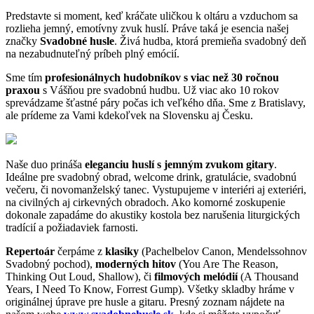
Predstavte si moment, keď kráčate uličkou k oltáru a vzduchom sa
rozlieha jemný, emotívny zvuk huslí. Práve taká je esencia našej
značky
Svadobné husle
. Živá hudba, ktorá premieňa svadobný deň
na nezabudnuteľný príbeh plný emócií.
Sme tím
profesionálnych hudobníkov s viac než 30 ročnou
praxou
s Vášňou pre svadobnú hudbu. Už viac ako 10 rokov
sprevádzame šťastné páry počas ich veľkého dňa. Sme z Bratislavy,
ale prídeme za Vami kdekoľvek na Slovensku aj Česku.
Naše duo prináša
eleganciu huslí s jemným zvukom gitary
.
Ideálne pre svadobný obrad, welcome drink, gratulácie, svadobnú
večeru, či novomanželský tanec. Vystupujeme v interiéri aj exteriéri,
na civilných aj cirkevných obradoch. Ako komorné zoskupenie
dokonale zapadáme do akustiky kostola bez narušenia liturgických
tradícií a požiadaviek farnosti.
Repertoár
čerpáme z
klasiky
(Pachelbelov Canon, Mendelssohnov
Svadobný pochod),
moderných hitov
(You Are The Reason,
Thinking Out Loud, Shallow), či
filmových melódií
(A Thousand
Years, I Need To Know, Forrest Gump). Všetky skladby hráme v
originálnej úprave pre husle a gitaru. Presný zoznam nájdete na