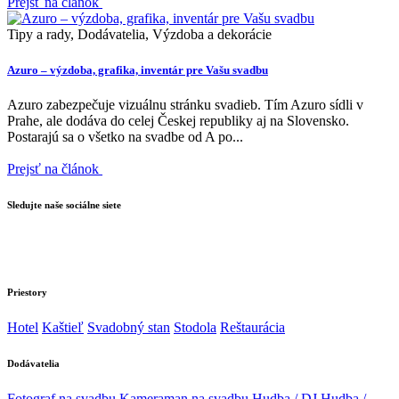
Prejsť na článok
Tipy a rady, Dodávatelia, Výzdoba a dekorácie
Azuro – výzdoba, grafika, inventár pre Vašu svadbu
Azuro zabezpečuje vizuálnu stránku svadieb. Tím Azuro sídli v
Prahe, ale dodáva do celej Českej republiky aj na Slovensko.
Postarajú sa o všetko na svadbe od A po...
Prejsť na článok
Sledujte naše sociálne siete
Priestory
Hotel
Kaštieľ
Svadobný stan
Stodola
Reštaurácia
Dodávatelia
Fotograf na svadbu
Kameraman na svadbu
Hudba / DJ
Hudba /