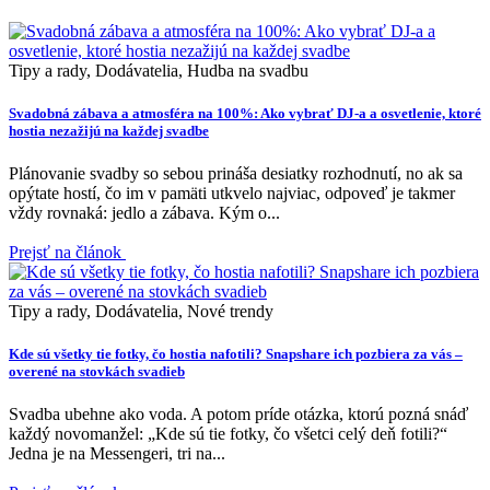
Tipy a rady, Dodávatelia, Hudba na svadbu
Svadobná zábava a atmosféra na 100%: Ako vybrať DJ-a a osvetlenie, ktoré
hostia nezažijú na každej svadbe
Plánovanie svadby so sebou prináša desiatky rozhodnutí, no ak sa
opýtate hostí, čo im v pamäti utkvelo najviac, odpoveď je takmer
vždy rovnaká: jedlo a zábava. Kým o...
Prejsť na článok
Tipy a rady, Dodávatelia, Nové trendy
Kde sú všetky tie fotky, čo hostia nafotili? Snapshare ich pozbiera za vás –
overené na stovkách svadieb
Svadba ubehne ako voda. A potom príde otázka, ktorú pozná snáď
každý novomanžel: „Kde sú tie fotky, čo všetci celý deň fotili?“
Jedna je na Messengeri, tri na...