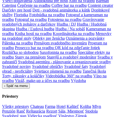
Všetci dodávatelia
Audiokniha pre hostí
Auto na svadbu
Barman
Catering
Čepčenie na svadbu
Coffee bar na svadbu
Content creator
Darčeky pre hostí
Deti - svadobná animátorka a kútik
Doplnkové
služby
Floristka
Fotobúdka na svadbu
Fotograf a kameraman na
svadbu
Fotograf na svadbu
Fotostena na svadbu
Gravírovanie
svadobných pohárov a darčekov
Hudba / DJ
Hudba / Hudobná
skupina
Hudba / Ľudová hudba
Hudba / Na sobáš
Kameraman na
svadbu
Kniha hostí na svadbu
Koordinátorka na svadbu
Menovky
na svadobné stoly
Obleky pre ženícha
Oznámenia a pozvánky
Pálenka na svadbu
Prenájom svadobného inventáru
Program na
svadbu
Prosecco bar na svadbu
QR kód na zdieľanie fotiek
Rozlúčka so slobodou
Saxofonista na svadbu
Špeciálne efekty na
svadbu
Stany na prenájom
Starejší a svadobný moderátor
Svadba v
zahraničí
Svadobná agentúra - plánovanie a organizovanie svadby
Svadobné noviny
Svadobné obrúčky
Svadobné šaty
Svadobný
obrad - neoficiálny
Svietiace písmená na svadbu
Tanečná škola
Torty, zákusky a koláčiky
Videobúdka 360° na svadbu
Víno na
svadbu
Vizáž, make-up a účes na svadbu
Výzdoba
‹
Späť na menu
Priestory
Všetky priestory
Chateau
Farma
Hotel
Kaštieľ
Koliba
Mlyn
Penzión
Ranč
Reštaurácia
Rezort
Sála, Miestnosť
Stodola
Svadobný stan
Vidiecka usadlosť
Vinárstvo
Zámok