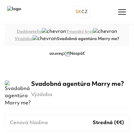
SK
CZ
Dodávatelia
Trnavský kraj
Výzdoba
Svadobná agentúra Marry me?
Naspäť
+91
Svadobná agentúra Marry me?
Výzdoba
Cenová hladina
Stredná (€€)