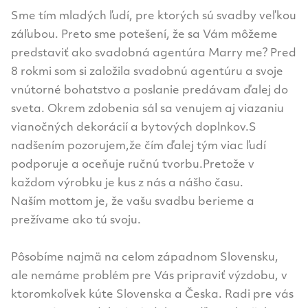
Sme tím mladých ľudí, pre ktorých sú svadby veľkou
záľubou. Preto sme potešení, že sa Vám môžeme
predstaviť ako svadobná agentúra Marry me? Pred
8 rokmi som si založila svadobnú agentúru a svoje
vnútorné bohatstvo a poslanie predávam ďalej do
sveta. Okrem zdobenia sál sa venujem aj viazaniu
vianočných dekorácií a bytových doplnkov.S
nadšením pozorujem,že čím ďalej tým viac ľudí
podporuje a oceňuje ručnú tvorbu.Pretože v
každom výrobku je kus z nás a nášho času.
Naším mottom je, že vašu svadbu berieme a
prežívame ako tú svoju.
Pôsobíme najmä na celom západnom Slovensku,
ale nemáme problém pre Vás pripraviť výzdobu, v
ktoromkoľvek kúte Slovenska a Česka. Radi pre vás