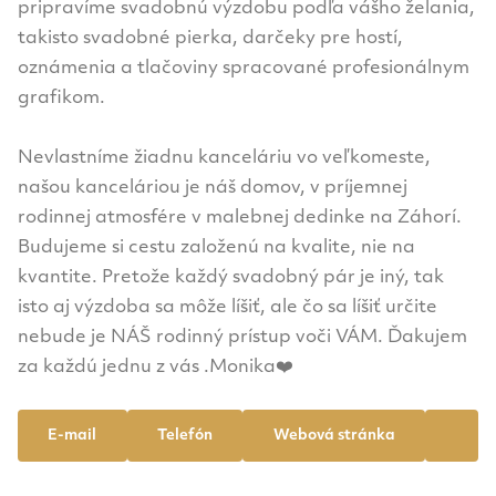
pripravíme svadobnú výzdobu podľa vášho želania,
takisto svadobné pierka, darčeky pre hostí,
oznámenia a tlačoviny spracované profesionálnym
grafikom.
Nevlastníme žiadnu kanceláriu vo veľkomeste,
našou kanceláriou je náš domov, v príjemnej
rodinnej atmosfére v malebnej dedinke na Záhorí.
Budujeme si cestu založenú na kvalite, nie na
kvantite. Pretože každý svadobný pár je iný, tak
isto aj výzdoba sa môže líšiť, ale čo sa líšiť určite
nebude je NÁŠ rodinný prístup voči VÁM. Ďakujem
za každú jednu z vás .Monika❤️
E-mail
Telefón
Webová stránka