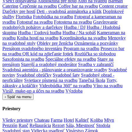
Všetci dodávatelia
Audiokniha pre hostí
Auto na svadbu
Barman
Catering
Čepčenie na svadbu
Coffee bar na svadbu
Content creator
Darčeky pre hostí
Deti - svadobná animátorka a kútik
Doplnkové
služby
Floristka
Fotobúdka na svadbu
Fotograf a kameraman na
svadbu
Fotograf na svadbu
Fotostena na svadbu
Gravírovanie
svadobných pohárov a darčekov
Hudba / DJ
Hudba / Hudobná
skupina
Hudba / Ľudová hudba
Hudba / Na sobáš
Kameraman na
svadbu
Kniha hostí na svadbu
Koordinátorka na svadbu
Menovky
na svadobné stoly
Obleky pre ženícha
Oznámenia a pozvánky
Prenájom svadobného inventáru
Program na svadbu
Prosecco bar
na svadbu
QR kód na zdieľanie fotiek
Rozlúčka so slobodou
Saxofonista na svadbu
Špeciálne efekty na svadbu
Stany na
prenájom
Starejší a svadobný moderátor
Svadba v zahraničí
Svadobná agentúra - plánovanie a organizovanie svadby
Svadobné
noviny
Svadobné obrúčky
Svadobné šaty
Svadobný obrad -
neoficiálny
Svietiace písmená na svadbu
Tanečná škola
Torty,
zákusky a koláčiky
Videobúdka 360° na svadbu
Víno na svadbu
Vizáž, make-up a účes na svadbu
Výzdoba
‹
Späť na menu
Priestory
Všetky priestory
Chateau
Farma
Hotel
Kaštieľ
Koliba
Mlyn
Penzión
Ranč
Reštaurácia
Rezort
Sála, Miestnosť
Stodola
Svadobný stan
Vidiecka usadlosť
Vinárstvo
Zámok