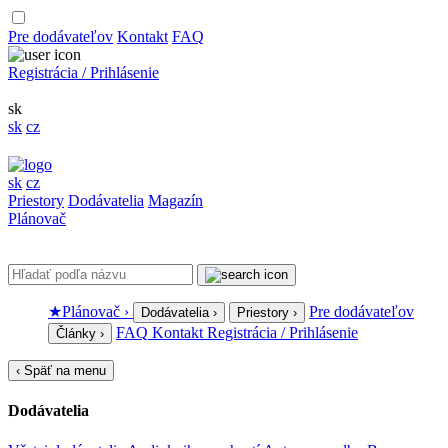
Pre dodávateľov
Kontakt
FAQ
Registrácia / Prihlásenie
sk
sk
cz
sk
cz
Priestory
Dodávatelia
Magazín
Plánovač
★
Plánovač
›
Pre dodávateľov
Dodávatelia
›
Priestory
›
FAQ
Kontakt
Registrácia / Prihlásenie
Články
›
‹
Späť na menu
Dodávatelia