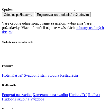
Správa
Odoslať požiadavku
Registrovať sa a odoslať požiadavku
Vaše osobné údaje spracúvame za účelom vybavenia Vašej
požiadavky. Viac informácií nájdete v zásadách
ochrany osobných
údajov
.
Sledujte naše sociálne siete
Priestory
Hotel
Kaštieľ
Svadobný stan
Stodola
Reštaurácia
Dodávatelia
Fotograf na svadbu
Kameraman na svadbu
Hudba / DJ
Hudba /
Hudobná skupina
Výzdoba
Plánovač