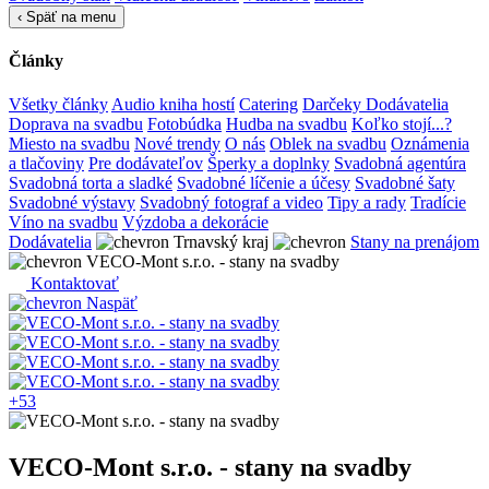
‹
Späť na menu
Články
Všetky články
Audio kniha hostí
Catering
Darčeky
Dodávatelia
Doprava na svadbu
Fotobúdka
Hudba na svadbu
Koľko stojí...?
Miesto na svadbu
Nové trendy
O nás
Oblek na svadbu
Oznámenia
a tlačoviny
Pre dodávateľov
Šperky a doplnky
Svadobná agentúra
Svadobná torta a sladké
Svadobné líčenie a účesy
Svadobné šaty
Svadobné výstavy
Svadobný fotograf a video
Tipy a rady
Tradície
Víno na svadbu
Výzdoba a dekorácie
Dodávatelia
Trnavský kraj
Stany na prenájom
VECO-Mont s.r.o. - stany na svadby
Kontaktovať
Naspäť
+53
VECO-Mont s.r.o. - stany na svadby