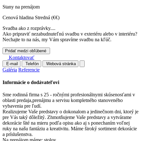
Stany na prenájom
Cenová hladina
Stredná (€€)
Svadba ako z rozprávky....
Ako pripraviť nezabudnuteľnú svadbu v exteriéru alebo v interiéru?
Nechajte to na nás, my Vám spravíme svadbu na kľúč.
Pridať medzi obľúbené
Kontaktovať
E-mail
Telefón
Webová stránka
Galéria
Referencie
Informácie o dodávateľovi
Sme rodinná firma s 25 - ročnými profesionálnymi skúsenosťami v
oblasti predaja,prenájmu a servisu kompletného stanoveného
vybavenia pre ľudí.
Realizujeme Vaše predstavy o dokonalom a jedinečnom dni, ktorý je
pre Vás taký dôležitý. Zhmotňujeme Vaše predstavy a vytvárame
dekorácie šité na mieru podľa opisu ako aj s ponechaním voľnej
ruky na našu fantáziu a kreativitu. Máme široký sortiment dekorácie
a príslušenstva.
Na prenájom máme: stolov,