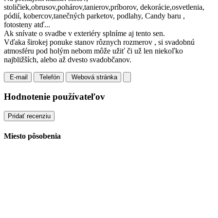
stoličiek,obrusov,pohárov,tanierov,príborov, dekorácie,osvetlenia,
pódií, kobercov,tanečných parketov, podlahy, Candy baru ,
fotosteny atď...
Ak snívate o svadbe v exteriéry splníme aj tento sen.
Vďaka širokej ponuke stanov rôznych rozmerov , si svadobnú
atmosféru pod holým nebom môže užiť či už len niekoľko
najbližších, alebo až dvesto svadobčanov.
E-mail
Telefón
Webová stránka
Hodnotenie používateľov
Pridať recenziu
Miesto pôsobenia