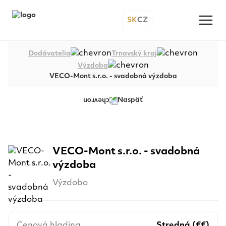
SK
CZ
Dodávatelia
Trnavský kraj
Výzdoba
VECO-Mont s.r.o. - svadobná výzdoba
Naspäť
+86
VECO-Mont s.r.o. - svadobná
výzdoba
Výzdoba
Cenová hladina
Stredná (€€)