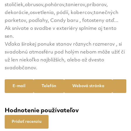
stoličiek,obrusov,pohárov,tanierov,príborov,
dekorácie,osvetlenia, pódií, kobercov,tanečných
parketov, podlahy, Candy baru , fotosteny atď...
Ak snívate o svadbe v exteriéry splníme aj tento
sen.
Vďaka širokej ponuke stanov rôznych rozmerov , si
svadobnú atmosféru pod holým nebom môže užiť či
už len niekoľko najbližších, alebo až dvesto
svadobčanov.
E-mail
Telefón
Webová stránka
Hodnotenie používateľov
Pridať recenziu