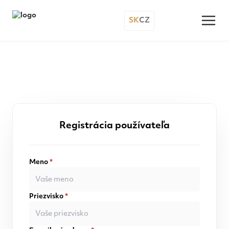
SK
CZ
Registrácia používateľa
Meno
*
Priezvisko
*