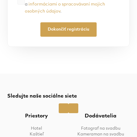
a
informáciami o spracovávaní mojich
osobných údajov
.
Dokončiť registráciu
Sledujte naše sociálne siete
Priestory
Dodávatelia
Hotel
Fotograf na svadbu
Kaštieľ
Kameraman na svadbu