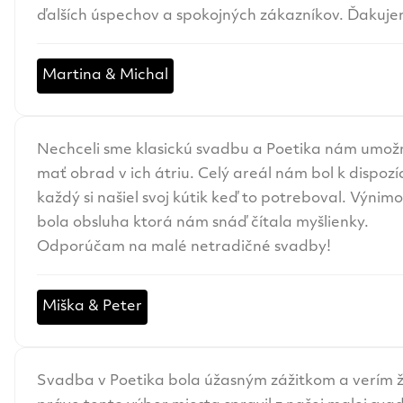
ďalších úspechov a spokojných zákazníkov. Ďakuje
Martina & Michal
Nechceli sme klasickú svadbu a Poetika nám umožn
mať obrad v ich átriu. Celý areál nám bol k dispozíc
každý si našiel svoj kútik keď to potreboval. Výnim
bola obsluha ktorá nám snáď čítala myšlienky.
Odporúčam na malé netradičné svadby!
Miška & Peter
Svadba v Poetika bola úžasným zážitkom a verím 