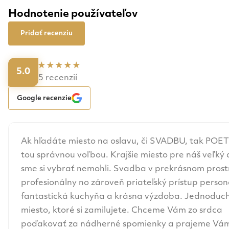
Hodnotenie používateľov
Pridať recenziu
5.0
5 recenzií
Google recenzie
Ak hľadáte miesto na oslavu, či SVADBU, tak POET
tou správnou voľbou. Krajšie miesto pre náš veľký
sme si vybrať nemohli. Svadba v prekrásnom prost
profesionálny no zároveň priateľský prístup person
fantastická kuchyňa a krásna výzdoba. Jednoduc
miesto, ktoré si zamilujete. Chceme Vám zo srdca
poďakovať za nádherné spomienky a prajeme Vám