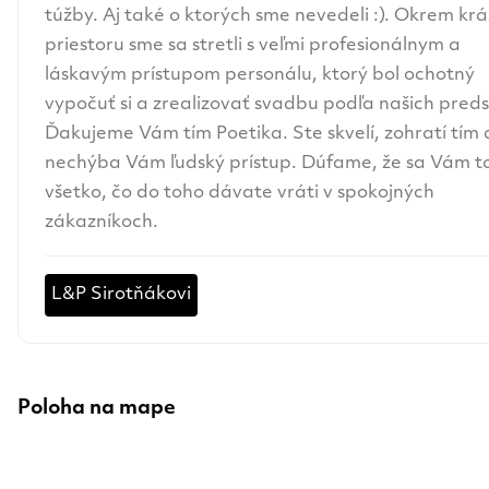
túžby. Aj také o ktorých sme nevedeli :). Okrem kr
priestoru sme sa stretli s veľmi profesionálnym a
láskavým prístupom personálu, ktorý bol ochotný
vypočuť si a zrealizovať svadbu podľa našich preds
Ďakujeme Vám tím Poetika. Ste skvelí, zohratí tím 
nechýba Vám ľudský prístup. Dúfame, že sa Vám t
všetko, čo do toho dávate vráti v spokojných
zákazníkoch.
L&P Sirotňákovi
Poloha na mape