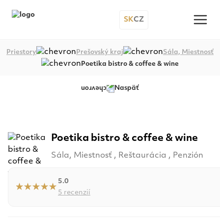
SK
CZ
Priestory
Prešovský kraj
Sála, Miestnosť
Poetika bistro & coffee & wine
Naspäť
+6
Poetika bistro & coffee & wine
Sála, Miestnosť , Reštaurácia , Penzión
5.0
5 recenzií