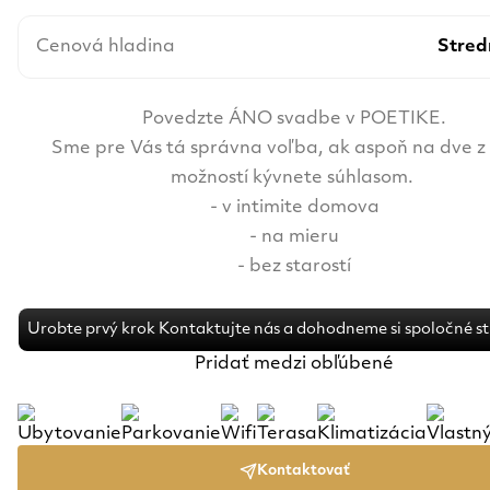
Cenová hladina
Stred
Povedzte ÁNO svadbe v POETIKE.
Sme pre Vás tá správna voľba, ak aspoň na dve z
možností kývnete súhlasom.
- v intimite domova
- na mieru
- bez starostí
Urobte prvý krok Kontaktujte nás a dohodneme si spoločné s
Pridať medzi obľúbené
Kontaktovať