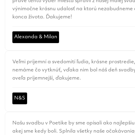
práve tento výber miesta spravil z našej malej sva
výnimočne krásnu udalosť na ktorú nezabudneme
konca života. Ďakujeme!
Alexanda & Milan
Veľmi príjemní a svedomití ľudia, krásne prostredie
nemáme čo vytknúť, vďaka nim bol náš deň svadb
oveľa príjemnejší, ďakujeme.
N&S
Našu svadbu v Poetike by sme opísali ako najlepšiu
akej sme kedy boli. Splnila všetky naše očakávania