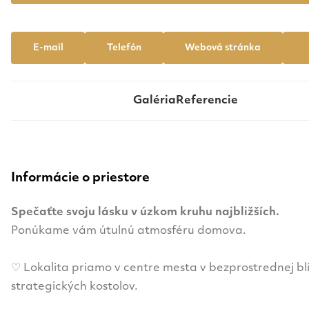
E-mail
Telefón
Webová stránka
Galéria
Referencie
Informácie o priestore
Spečaťte svoju lásku v úzkom kruhu najbližších.
Ponúkame vám útulnú atmosféru domova.
♡ Lokalita priamo v centre mesta v bezprostrednej blí
strategických kostolov.