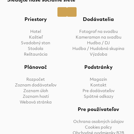
Sledujte naše sociálne siete
Priestory
Dodávatelia
Hotel
Fotograf na svadbu
Kaštieľ
Kameraman na svadbu
Svadobný stan
Hudba / DJ
Stodola
Hudba / Hudobná skupina
Reštaurácia
Výzdoba
Plánovač
Podstránky
Rozpočet
Magazín
Zoznam dodávateľov
Kontakt
Zoznam úloh
Pre dodávateľov
Zoznam hostí
Spätné odkazy
Webová stránka
Pre používateľov
Ochrana osobných údajov
Cookies policy
Obchodné podmienky B2B