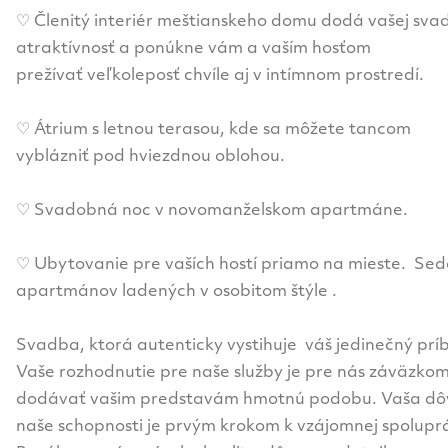
♡ Členitý interiér meštianskeho domu dodá vašej sva
atraktívnosť a ponúkne vám a vaším hosťom
prežívať veľkoleposť chvíle aj v intímnom prostredí.
♡ Átrium s letnou terasou, kde sa môžete tancom
vyblázniť pod hviezdnou oblohou.
♡ Svadobná noc v novomanželskom apartmáne.
♡ Ubytovanie pre vaších hostí priamo na mieste. Se
apartmánov ladených v osobitom štýle .
Svadba, ktorá autenticky vystihuje váš jedinečný prí
Vaše rozhodnutie pre naše služby je pre nás záväzko
dodávať vašim predstavám hmotnú podobu. Vaša dô
naše schopnosti je prvým krokom k vzájomnej spoluprá