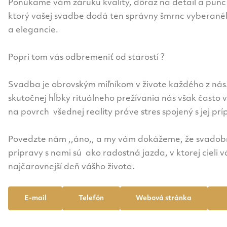
Ponúkame vám záruku kvality, dôraz na detail a punc 
ktorý vašej svadbe dodá ten správny šmrnc vyberané
a elegancie.
Popri tom vás odbremeniť od starostí ?
Svadba je obrovským miľníkom v živote každého z nás
skutočnej hĺbky rituálneho prežívania nás však často 
na povrch všednej reality práve stres spojený s jej pr
Povedzte nám ,,áno,, a my vám dokážeme, že svado
prípravy s nami sú ako radostná jazda, v ktorej cieli 
najčarovnejší deň vášho života.
E-mail
Telefón
Webová stránka