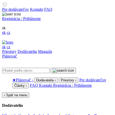
Pre dodávateľov
Kontakt
FAQ
Registrácia / Prihlásenie
sk
sk
cz
sk
cz
Priestory
Dodávatelia
Magazín
Plánovač
★
Plánovač
›
Pre dodávateľov
Dodávatelia
›
Priestory
›
FAQ
Kontakt
Registrácia / Prihlásenie
Články
›
‹
Späť na menu
Dodávatelia