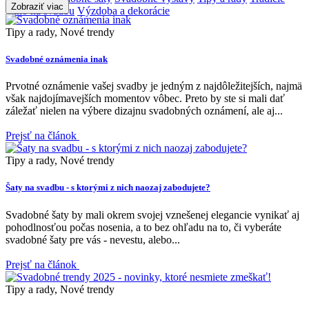
Zobraziť viac
Víno na svadbu
Výzdoba a dekorácie
Tipy a rady, Nové trendy
Svadobné oznámenia inak
Prvotné oznámenie vašej svadby je jedným z najdôležitejších, najmä
však najdojímavejších momentov vôbec. Preto by ste si mali dať
záležať nielen na výbere dizajnu svadobných oznámení, ale aj...
Prejsť na článok
Tipy a rady, Nové trendy
Šaty na svadbu - s ktorými z nich naozaj zabodujete?
Svadobné šaty by mali okrem svojej vznešenej elegancie vynikať aj
pohodlnosťou počas nosenia, a to bez ohľadu na to, či vyberáte
svadobné šaty pre vás - nevestu, alebo...
Prejsť na článok
Tipy a rady, Nové trendy