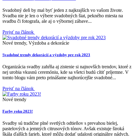
Svadobný deň by mal byť jeden z najkrajších vo vašom živote.
Svadba nie je len o výbere svadobných šiat, pekného miesta na
svadbu či fotografa, ale aj o výbornej zábave...
Prejsť na článok
Nové trendy, Výzdoba a dekorácie
Svadobné trendy dekorácií a výzdoby pre rok 2023
Organizácia svadby zahŕňa aj zistenie si najnovších trendov, ktoré z
nej urobia vkusnú ceremóniu, kde sa všetci budú cítiť príjemne. V
tomto blogu vám preto prinášame najhorúcejšie svadobné...
Prejsť na článok
Nové trendy
Farby roku 2023!
Svadby sú tradične plné svetlých odtieňov s prevahou bielej,
pastelových a jemných citrusových tónov. Avšak existuje široká
škála ďalších farieb, ktoré môžu dodať udalosti originálny nádych.