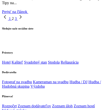
Tipy na...
Prejsť na článok
1
2
3
Sledujte naše sociálne siete
Priestory
Hotel
Kaštieľ
Svadobný stan
Stodola
Reštaurácia
Dodávatelia
Fotograf na svadbu
Kameraman na svadbu
Hudba / DJ
Hudba /
Hudobná skupina
Výzdoba
Plánovač
Rozpočet
Zoznam dodávateľov
Zoznam úloh
Zoznam hostí