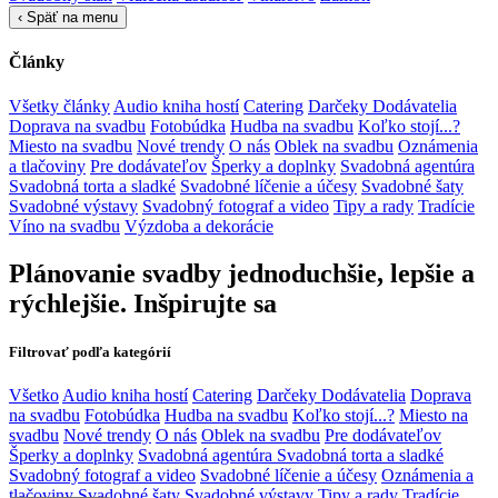
‹
Späť na menu
Články
Všetky články
Audio kniha hostí
Catering
Darčeky
Dodávatelia
Doprava na svadbu
Fotobúdka
Hudba na svadbu
Koľko stojí...?
Miesto na svadbu
Nové trendy
O nás
Oblek na svadbu
Oznámenia
a tlačoviny
Pre dodávateľov
Šperky a doplnky
Svadobná agentúra
Svadobná torta a sladké
Svadobné líčenie a účesy
Svadobné šaty
Svadobné výstavy
Svadobný fotograf a video
Tipy a rady
Tradície
Víno na svadbu
Výzdoba a dekorácie
Plánovanie svadby jednoduchšie, lepšie a
rýchlejšie. Inšpirujte sa
Filtrovať podľa kategórií
Všetko
Audio kniha hostí
Catering
Darčeky
Dodávatelia
Doprava
na svadbu
Fotobúdka
Hudba na svadbu
Koľko stojí...?
Miesto na
svadbu
Nové trendy
O nás
Oblek na svadbu
Pre dodávateľov
Šperky a doplnky
Svadobná agentúra
Svadobná torta a sladké
Svadobný fotograf a video
Svadobné líčenie a účesy
Oznámenia a
tlačoviny
Svadobné šaty
Svadobné výstavy
Tipy a rady
Tradície