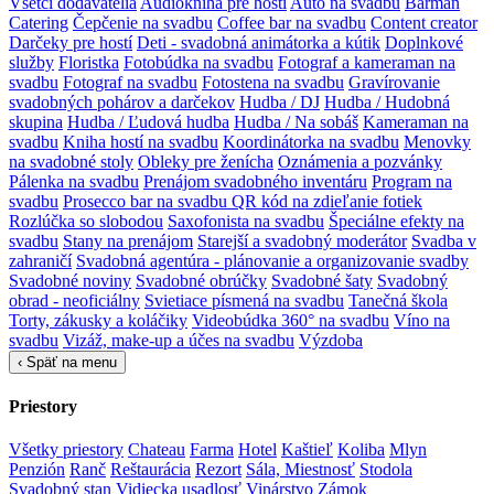
Všetci dodávatelia
Audiokniha pre hostí
Auto na svadbu
Barman
Catering
Čepčenie na svadbu
Coffee bar na svadbu
Content creator
Darčeky pre hostí
Deti - svadobná animátorka a kútik
Doplnkové
služby
Floristka
Fotobúdka na svadbu
Fotograf a kameraman na
svadbu
Fotograf na svadbu
Fotostena na svadbu
Gravírovanie
svadobných pohárov a darčekov
Hudba / DJ
Hudba / Hudobná
skupina
Hudba / Ľudová hudba
Hudba / Na sobáš
Kameraman na
svadbu
Kniha hostí na svadbu
Koordinátorka na svadbu
Menovky
na svadobné stoly
Obleky pre ženícha
Oznámenia a pozvánky
Pálenka na svadbu
Prenájom svadobného inventáru
Program na
svadbu
Prosecco bar na svadbu
QR kód na zdieľanie fotiek
Rozlúčka so slobodou
Saxofonista na svadbu
Špeciálne efekty na
svadbu
Stany na prenájom
Starejší a svadobný moderátor
Svadba v
zahraničí
Svadobná agentúra - plánovanie a organizovanie svadby
Svadobné noviny
Svadobné obrúčky
Svadobné šaty
Svadobný
obrad - neoficiálny
Svietiace písmená na svadbu
Tanečná škola
Torty, zákusky a koláčiky
Videobúdka 360° na svadbu
Víno na
svadbu
Vizáž, make-up a účes na svadbu
Výzdoba
‹
Späť na menu
Priestory
Všetky priestory
Chateau
Farma
Hotel
Kaštieľ
Koliba
Mlyn
Penzión
Ranč
Reštaurácia
Rezort
Sála, Miestnosť
Stodola
Svadobný stan
Vidiecka usadlosť
Vinárstvo
Zámok