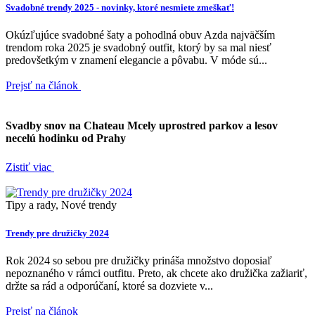
Svadobné trendy 2025 - novinky, ktoré nesmiete zmeškať!
Okúzľujúce svadobné šaty a pohodlná obuv Azda najväčším
trendom roka 2025 je svadobný outfit, ktorý by sa mal niesť
predovšetkým v znamení elegancie a pôvabu. V móde sú...
Prejsť na článok
Svadby snov na Chateau Mcely uprostred parkov a lesov
necelú hodinku od Prahy
Zistiť viac
Tipy a rady, Nové trendy
Trendy pre družičky 2024
Rok 2024 so sebou pre družičky prináša množstvo doposiaľ
nepoznaného v rámci outfitu. Preto, ak chcete ako družička zažiariť,
držte sa rád a odporúčaní, ktoré sa dozviete v...
Prejsť na článok